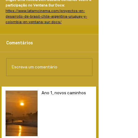
Segue uma notícia bem bacana contando sobre a 
participação no Ventana Sur Docs:
https://www.latamcinema.com/proyectos-en-
desarrollo-de-brasil-chile-argentina-uruguay-y-
colombia-en-ventana-sur-docs/
Comentários
Escreva um comentário
Ano 1, novos caminhos