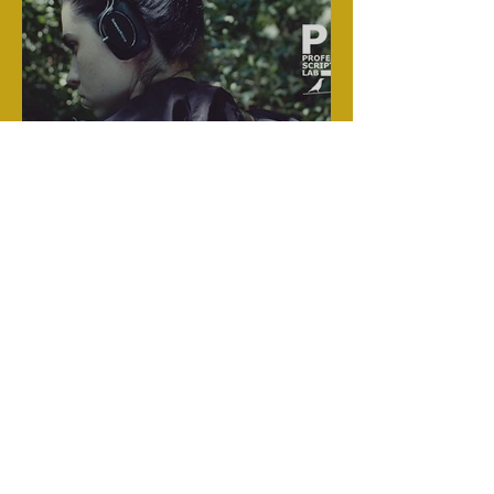
Julia at the PLOT ScripLab
@ IndieLisboa